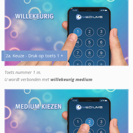
2a. Keuze - Druk op toets 1 +
Toets nummer 1 in.
U wordt verbonden met
willekeurig medium