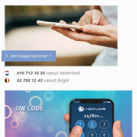
1. Bel lokaal nummer +
010 713 18 50
vanuit Nederland
02 788 12 43
vanuit België