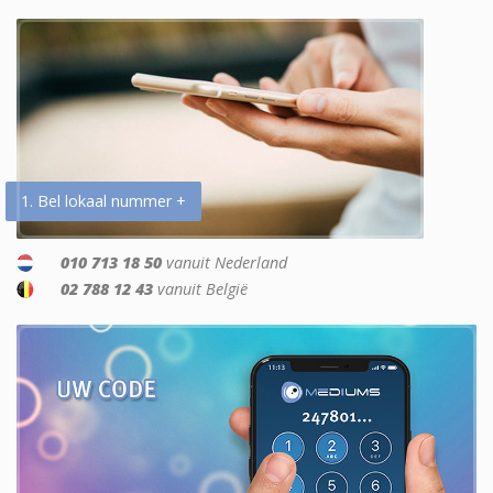
1. Bel lokaal nummer +
010 713 18 50
vanuit Nederland
02 788 12 43
vanuit België