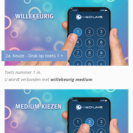
2a. Keuze - Druk op toets 1 +
Toets nummer 1 in.
U wordt verbonden met
willekeurig medium