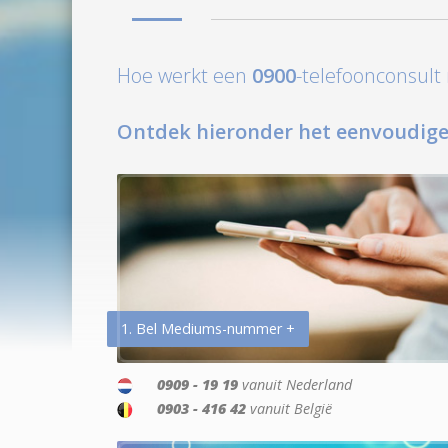
Hoe werkt een
0900
-telefoonconsul
Ontdek hieronder het eenvoudige
1. Bel Mediums-nummer +
0909 - 19 19
vanuit Nederland
0903 - 416 42
vanuit België