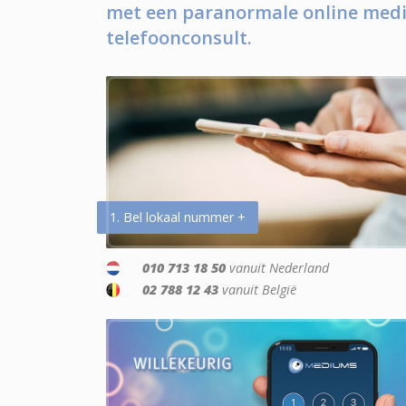
met een paranormale online medi
telefoonconsult.
1. Bel lokaal nummer +
010 713 18 50
vanuit Nederland
02 788 12 43
vanuit België