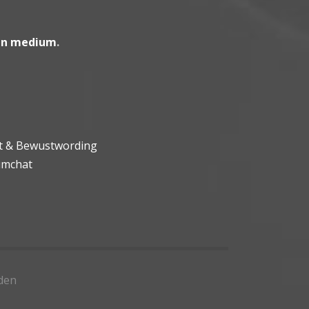
en medium
.
ht & Bewustwording
umchat
den