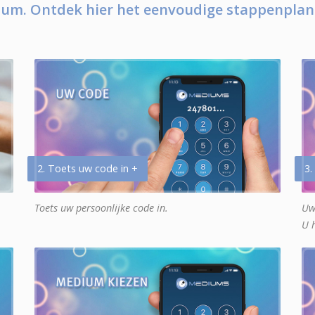
um. Ontdek hier het eenvoudige stappenplan
2. Toets uw code in +
3.
Toets uw persoonlijke code in.
Uw
U 