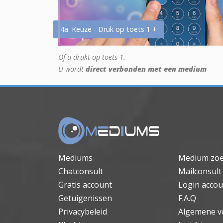
4a. Keuze - Druk op toets 1 +
Of u drukt op toets 1.
U wordt
direct verbonden met een medium
Mediums
Medium zo
Chatconsult
Mailconsult
Gratis account
Login accou
Getuigenissen
F.A.Q
Privacybeleid
Algemene v