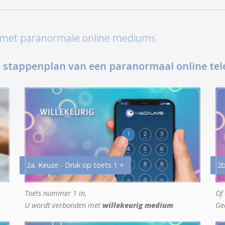
t met paranormale online mediums.
 stappenplan van een paranormaal online tel
2a. Keuze - Druk op toets 1 +
2b
Toets nummer 1 in.
Of 
U wordt verbonden met
willekeurig medium
Ge