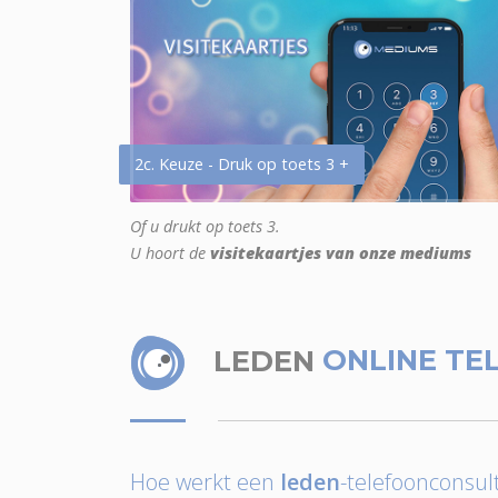
2c. Keuze - Druk op toets 3 +
Of u drukt op toets 3.
U hoort de
visitekaartjes van onze mediums
LEDEN
ONLINE TE
Hoe werkt een
leden
-telefoonconsult