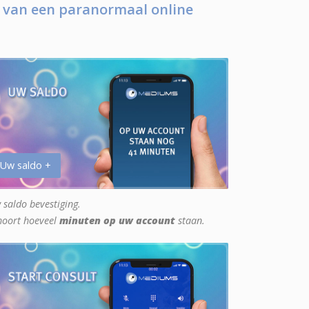
 van een paranormaal online
 Uw saldo +
 saldo bevestiging.
hoort hoeveel
minuten op uw account
staan.