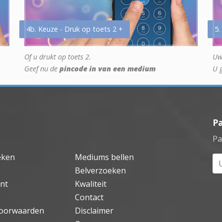
4b. Keuze - Druk op toets 2 +
5.
Of u drukt op toets 2.
Uw
Geef nu de
pincode in van een medium
U 
P
Pa
eken
Mediums bellen
Uw
Belverzoeken
nt
Kwaliteit
Contact
oorwaarden
Disclaimer