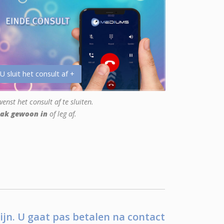
 U sluit het consult af +
enst het consult af te sluiten.
ak gewoon in
of leg af.
ijn. U gaat pas betalen na contact