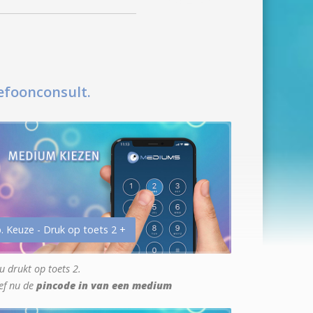
efoonconsult.
. Keuze - Druk op toets 2 +
u drukt op toets 2.
ef nu de
pincode in van een medium