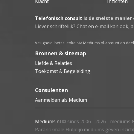
Klacht
Inzichten
Telefonisch consult
is de snelste manier
Liever schriftelijk? Chat en e-mail kan ook, al
Veiligheid: betaal enkel via Mediums.nl-account en de
Bronnen & sitemap
Liefde & Relaties
Toekomst & Begeleiding
Consulenten
Aanmelden als Medium
Mediums.nl
© sinds 2006 - 2026
- mediums N
Paranormale Hulplijn:mediums geven inzich