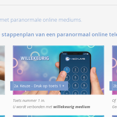
t met paranormale online mediums.
 stappenplan van een paranormaal online tel
2a. Keuze - Druk op toets 1 +
2b
Toets nummer 1 in.
Of 
U wordt verbonden met
willekeurig medium
Ge