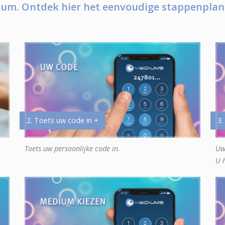
um. Ontdek hier het eenvoudige stappenplan
2. Toets uw code in +
3.
Toets uw persoonlijke code in.
Uw
U 