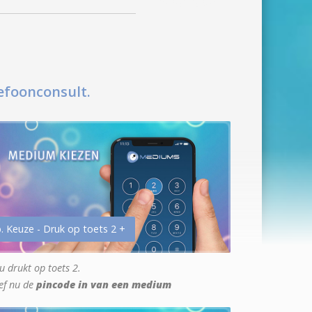
efoonconsult.
. Keuze - Druk op toets 2 +
u drukt op toets 2.
ef nu de
pincode in van een medium