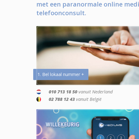
met een paranormale online medi
telefoonconsult.
1. Bel lokaal nummer +
010 713 18 50
vanuit Nederland
02 788 12 43
vanuit België