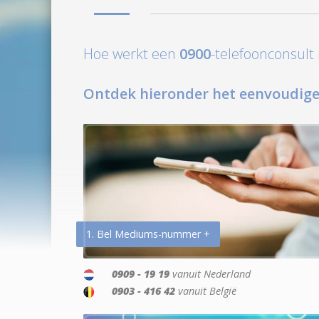
Hoe werkt een
0900
-telefoonconsul
Ontdek hieronder het eenvoudige
1. Bel Mediums-nummer +
0909 - 19 19
vanuit Nederland
0903 - 416 42
vanuit België