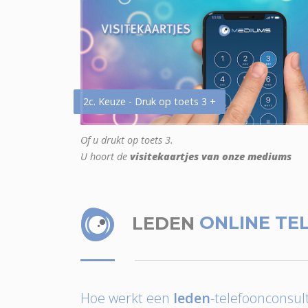
2c. Keuze - Druk op toets 3 +
Of u drukt op toets 3.
U hoort de
visitekaartjes van onze mediums
LEDEN
ONLINE TE
Hoe werkt een
leden
-telefoonconsult