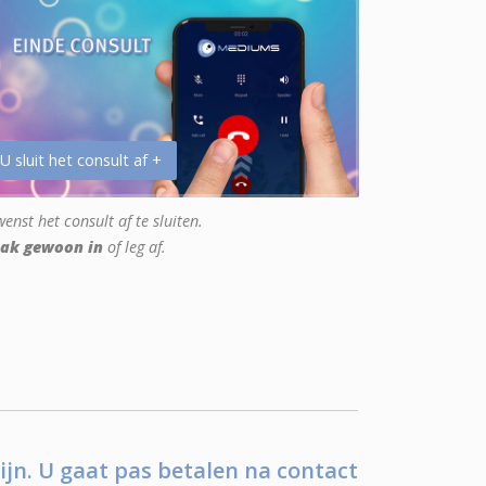
 U sluit het consult af +
enst het consult af te sluiten.
ak gewoon in
of leg af.
ijn. U gaat pas betalen na contact