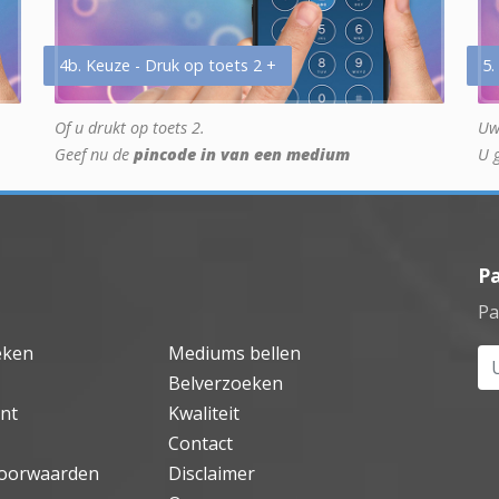
4b. Keuze - Druk op toets 2 +
5.
Of u drukt op toets 2.
Uw
Geef nu de
pincode in van een medium
U 
P
Pa
eken
Mediums bellen
Uw
Belverzoeken
nt
Kwaliteit
Contact
oorwaarden
Disclaimer