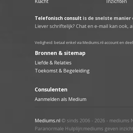
Klacht
Inzichten
Telefonisch consult
is de snelste manier
Liever schriftelijk? Chat en e-mail kan ook, al
Veiligheid: betaal enkel via Mediums.nl-account en de
Bronnen & sitemap
Liefde & Relaties
Toekomst & Begeleiding
Consulenten
Aanmelden als Medium
Mediums.nl
© sinds 2006 - 2026
- mediums N
Paranormale Hulplijn:mediums geven inzich