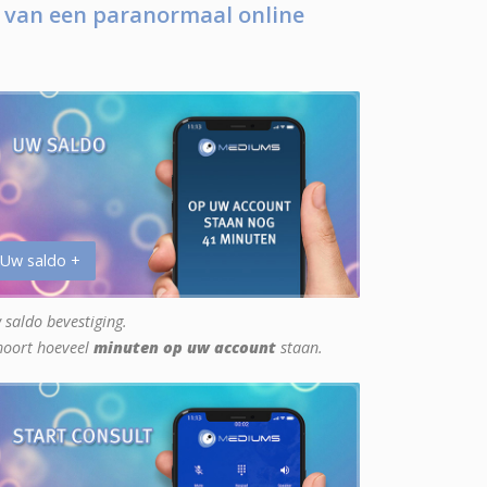
 van een paranormaal online
 Uw saldo +
 saldo bevestiging.
hoort hoeveel
minuten op uw account
staan.