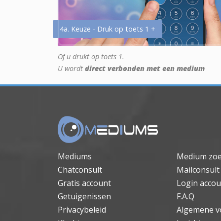
4a. Keuze - Druk op toets 1 +
Of u drukt op toets 1.
U wordt
direct verbonden met een medium
Mediums
Medium zo
Chatconsult
Mailconsult
Gratis account
Login accou
Getuigenissen
F.A.Q
Privacybeleid
Algemene v