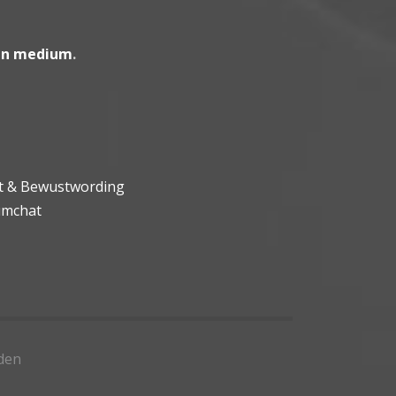
en medium
.
ht & Bewustwording
umchat
den