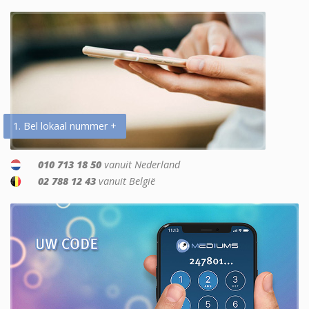
1. Bel lokaal nummer +
010 713 18 50
vanuit Nederland
02 788 12 43
vanuit België