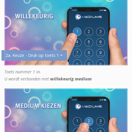
2a. Keuze - Druk op toets 1 +
Toets nummer 1 in.
U wordt verbonden met
willekeurig medium